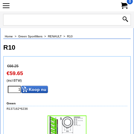
0
Home
>
Green Sportfilters
>
RENAULT
>
R10
R10
€
66.25
€
59.65
(incl BTW)
Koop nu
Green
R137162*6236