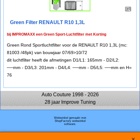
Green Filter RENAULT R10 1,3L
bij IMPROMAXX een Green Sport-Luchtfilter met Korting
Green Rond Sportluchtfilter voor de RENAULT R10 1,3L (mc:
81003 /48pk) van bouwjaar 07/69>10/72
dit luchtfilter heeft de afmetingen D1/L1: 165mm - D2/L2:
──mm - D3/L3: 201mm - D4/L4: ──mm - D5/L5: ──mm en H=
76
Auto Couture 1998 - 2026
28 jaar Improve Tuning
Webwinkel gemaakt met
ShopFactory webwinkel
software.