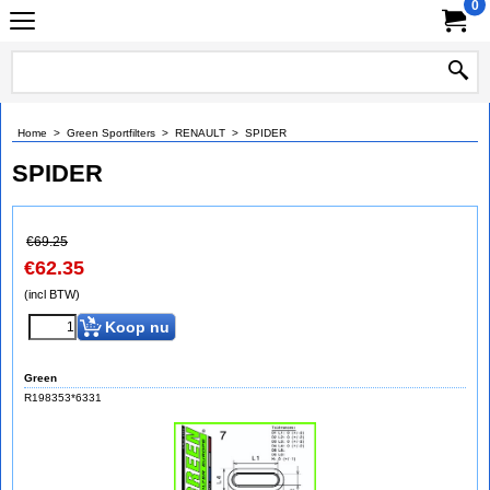
0
Home
>
Green Sportfilters
>
RENAULT
>
SPIDER
SPIDER
€
69.25
€
62.35
(incl BTW)
Koop nu
Green
R198353*6331