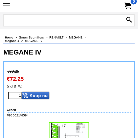
0
Home
>
Green Sportfilters
>
RENAULT
>
MEGANE
>
Megane 4
>
MEGANE IV
MEGANE IV
€
80.25
€
72.25
(incl BTW)
Koop nu
Green
P965021*6594