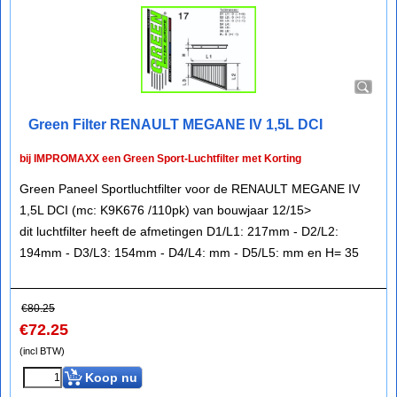
Green Filter RENAULT MEGANE IV 1,5L DCI
bij IMPROMAXX een Green Sport-Luchtfilter met Korting
Green Paneel Sportluchtfilter voor de RENAULT MEGANE IV
1,5L DCI (mc: K9K676 /110pk) van bouwjaar 12/15>
dit luchtfilter heeft de afmetingen D1/L1: 217mm - D2/L2:
194mm - D3/L3: 154mm - D4/L4: mm - D5/L5: mm en H= 35
€
80.25
€
72.25
(incl BTW)
Koop nu