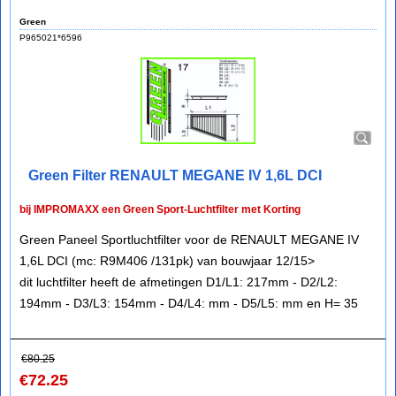
Green
P965021*6596
Green Filter RENAULT MEGANE IV 1,6L DCI
bij IMPROMAXX een Green Sport-Luchtfilter met Korting
Green Paneel Sportluchtfilter voor de RENAULT MEGANE IV
1,6L DCI (mc: R9M406 /131pk) van bouwjaar 12/15>
dit luchtfilter heeft de afmetingen D1/L1: 217mm - D2/L2:
194mm - D3/L3: 154mm - D4/L4: mm - D5/L5: mm en H= 35
€
80.25
€
72.25