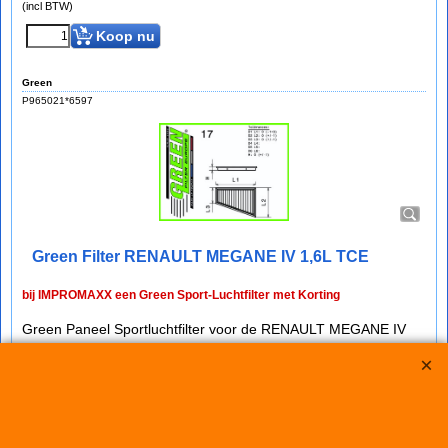
(incl BTW)
Koop nu
Green
P965021*6597
Green Filter RENAULT MEGANE IV 1,6L TCE
bij IMPROMAXX een Green Sport-Luchtfilter met Korting
Green Paneel Sportluchtfilter voor de RENAULT MEGANE IV
1,6L TCE (mc: M5M450 /205pk) van bouwjaar 12/15>
dit luchtfilter heeft de afmetingen D1/L1: 217mm - D2/L2:
194mm - D3/L3: 154mm - D4/L4: mm - D5/L5: mm en H= 35