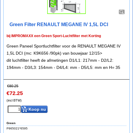
Green Filter RENAULT MEGANE IV 1,5L DCI
bij IMPROMAXX een Green Sport-Luchtfilter met Korting
Green Paneel Sportluchtfilter voor de RENAULT MEGANE IV
1,5L DCI (mc: K9K656 /90pk) van bouwjaar 12/15>
dit luchtfilter heeft de afmetingen D1/L1: 217mm - D2/L2:
194mm - D3/L3: 154mm - D4/L4: mm - D5/L5: mm en H= 35
€
80.25
€
72.25
(incl BTW)
Koop nu
Green
P965021*6595