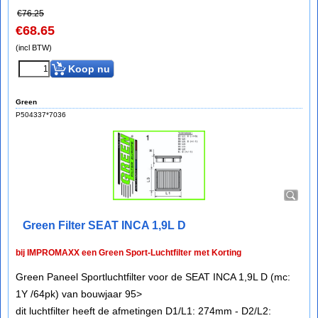
€
76.25
€
68.65
(incl BTW)
Koop nu
Green
P504337*7036
Green Filter SEAT INCA 1,9L D
bij IMPROMAXX een Green Sport-Luchtfilter met Korting
Green Paneel Sportluchtfilter voor de SEAT INCA 1,9L D (mc:
1Y /64pk) van bouwjaar 95>
dit luchtfilter heeft de afmetingen D1/L1: 274mm - D2/L2: