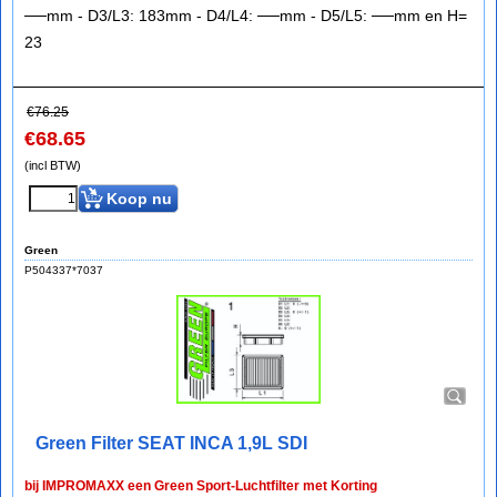
──mm - D3/L3: 183mm - D4/L4: ──mm - D5/L5: ──mm en H=
23
€
76.25
€
68.65
(incl BTW)
Koop nu
Green
P504337*7037
Green Filter SEAT INCA 1,9L SDI
bij IMPROMAXX een Green Sport-Luchtfilter met Korting