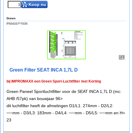
Koop nu
Green
P504337*7035
Green Filter SEAT INCA 1,7L D
bij IMPROMAXX een Green Sport-Luchtfilter met Korting
Green Paneel Sportluchtfilter voor de SEAT INCA 1,7L D (mc:
AHB /57pk) van bouwjaar 96>
dit luchtfilter heeft de afmetingen D1/L1: 274mm - D2/L2:
──mm - D3/L3: 183mm - D4/L4: ──mm - D5/L5: ──mm en H=
23