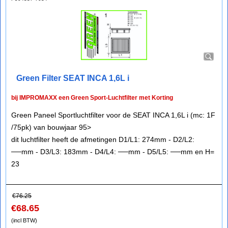
Green Filter SEAT INCA 1,6L i
bij IMPROMAXX een Green Sport-Luchtfilter met Korting
Green Paneel Sportluchtfilter voor de SEAT INCA 1,6L i (mc: 1F
/75pk) van bouwjaar 95>
dit luchtfilter heeft de afmetingen D1/L1: 274mm - D2/L2:
──mm - D3/L3: 183mm - D4/L4: ──mm - D5/L5: ──mm en H=
23
€
76.25
€
68.65
(incl BTW)