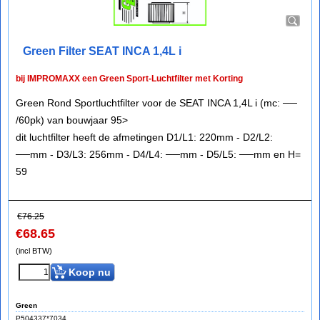
Green Filter SEAT INCA 1,4L i
bij IMPROMAXX een Green Sport-Luchtfilter met Korting
Green Rond Sportluchtfilter voor de SEAT INCA 1,4L i (mc: ──
/60pk) van bouwjaar 95>
dit luchtfilter heeft de afmetingen D1/L1: 220mm - D2/L2:
──mm - D3/L3: 256mm - D4/L4: ──mm - D5/L5: ──mm en H=
59
€
76.25
€
68.65
(incl BTW)
Koop nu
Green
P504337*7034