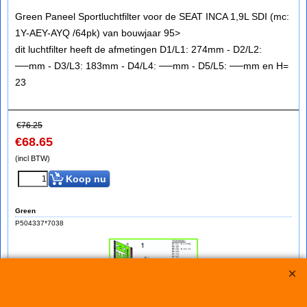
Green Paneel Sportluchtfilter voor de SEAT INCA 1,9L SDI (mc:
1Y-AEY-AYQ /64pk) van bouwjaar 95>
dit luchtfilter heeft de afmetingen D1/L1: 274mm - D2/L2:
──mm - D3/L3: 183mm - D4/L4: ──mm - D5/L5: ──mm en H=
23
€
76.25
€
68.65
(incl BTW)
Koop nu
Green
P504337*7038