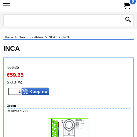
0
Home
>
Green Sportfilters
>
SEAT
>
INCA
INCA
€
66.25
€
59.65
(incl BTW)
Koop nu
Green
R110261*6921