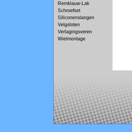
Remklauw-Lak
Schroefset
Siliconenslangen
Velgsloten
Verlagingsveren
Wielmontage