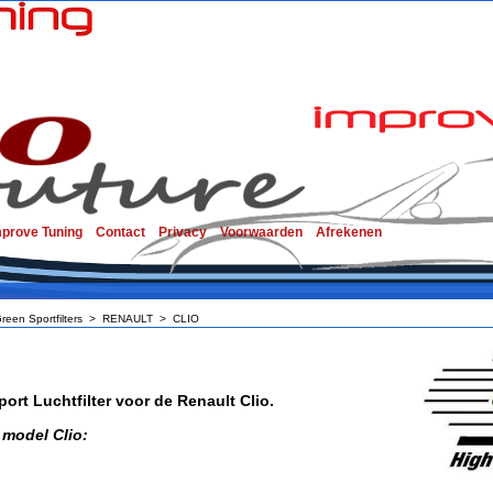
mprove Tuning
Contact
Privacy
Voorwaarden
Afrekenen
reen Sportfilters
>
RENAULT
>
CLIO
ort Luchtfilter voor de Renault Clio.
 model Clio: