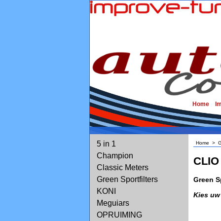
Home
I
5 in 1
Home
>
G
Champion
CLIO
Classic Meters
Green Sportfilters
Green Sp
KONI
Kies uw
Meguiars
OPRUIMING