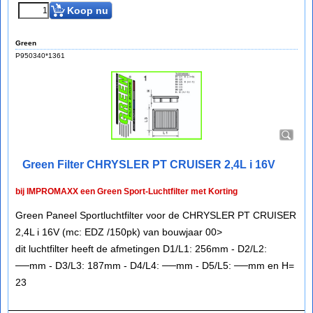
Koop nu
Green
P950340*1361
Green Filter CHRYSLER PT CRUISER 2,4L i 16V
bij IMPROMAXX een Green Sport-Luchtfilter met Korting
Green Paneel Sportluchtfilter voor de CHRYSLER PT CRUISER
2,4L i 16V (mc: EDZ /150pk) van bouwjaar 00>
dit luchtfilter heeft de afmetingen D1/L1: 256mm - D2/L2:
──mm - D3/L3: 187mm - D4/L4: ──mm - D5/L5: ──mm en H=
23