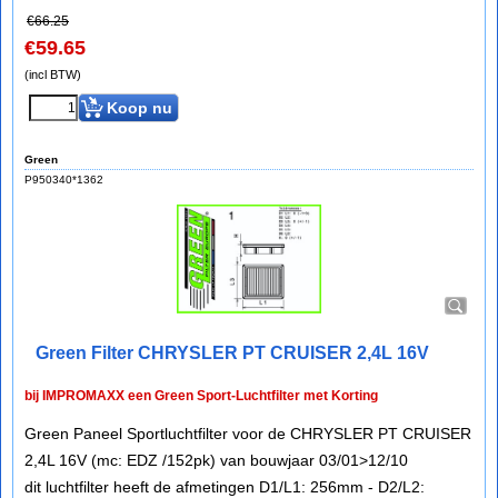
€
66.25
€
59.65
(incl BTW)
Koop nu
Green
P950340*1362
Green Filter CHRYSLER PT CRUISER 2,4L 16V
bij IMPROMAXX een Green Sport-Luchtfilter met Korting
Green Paneel Sportluchtfilter voor de CHRYSLER PT CRUISER
2,4L 16V (mc: EDZ /152pk) van bouwjaar 03/01>12/10
dit luchtfilter heeft de afmetingen D1/L1: 256mm - D2/L2: