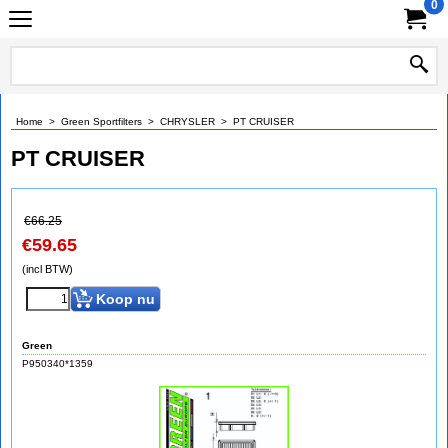
0
Home
>
Green Sportfilters
>
CHRYSLER
>
PT CRUISER
PT CRUISER
€
66.25
€
59.65
(incl BTW)
Koop nu
Green
P950340*1359