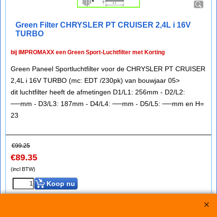
Green Filter CHRYSLER PT CRUISER 2,4L i 16V
TURBO
bij IMPROMAXX een Green Sport-Luchtfilter met Korting
Green Paneel Sportluchtfilter voor de CHRYSLER PT CRUISER
2,4L i 16V TURBO (mc: EDT /230pk) van bouwjaar 05>
dit luchtfilter heeft de afmetingen D1/L1: 256mm - D2/L2:
──mm - D3/L3: 187mm - D4/L4: ──mm - D5/L5: ──mm en H=
23
€
99.25
€
89.35
(incl BTW)
Koop nu
Green
P960148*1414