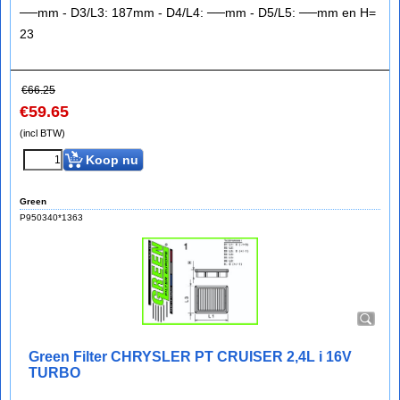
──mm - D3/L3: 187mm - D4/L4: ──mm - D5/L5: ──mm en H=
23
€
66.25
€
59.65
(incl BTW)
Koop nu
Green
P950340*1363
Green Filter CHRYSLER PT CRUISER 2,4L i 16V
TURBO