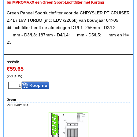
bij IMPROMAXX een Green Sport-Luchtfilter met Korting
Green Paneel Sportluchtfilter voor de CHRYSLER PT CRUISER
2,4L i 16V TURBO (mc: EDV /220pk) van bouwjaar 04>05
dit luchtfilter heeft de afmetingen D1/L1: 256mm - D2/L2:
──mm - D3/L3: 187mm - D4/L4: ──mm - D5/L5: ──mm en H=
23
€
66.25
€
59.65
(incl BTW)
Koop nu
Green
P950340*1364