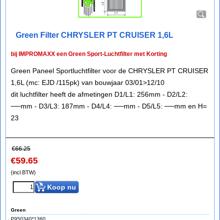
Green Filter CHRYSLER PT CRUISER 1,6L
bij IMPROMAXX een Green Sport-Luchtfilter met Korting
Green Paneel Sportluchtfilter voor de CHRYSLER PT CRUISER
1,6L (mc: EJD /115pk) van bouwjaar 03/01>12/10
dit luchtfilter heeft de afmetingen D1/L1: 256mm - D2/L2:
──mm - D3/L3: 187mm - D4/L4: ──mm - D5/L5: ──mm en H=
23
€
66.25
€
59.65
(incl BTW)
Koop nu
Green
P950340*1360