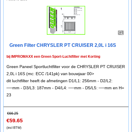
Green Filter CHRYSLER PT CRUISER 2,0L i 16S
bij IMPROMAXX een Green Sport-Luchtfilter met Korting
Green Paneel Sportluchtfilter voor de CHRYSLER PT CRUISER
2,0L i 16S (mc: ECC /141pk) van bouwjaar 00>
dit luchtfilter heeft de afmetingen D1/L1: 256mm - D2/L2:
──mm - D3/L3: 187mm - D4/L4: ──mm - D5/L5: ──mm en H=
23
€
66.25
€
59.65
(incl BTW)