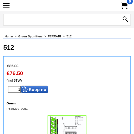
0
Home
>
Green Sportfilters
>
FERRARI
>
512
512
€
85.00
€
76.50
(incl BTW)
Koop nu
Green
P585302*2051