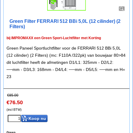
Green Filter FERRARI 512 BBi 5,0L (12 cilinder) (2
Filters)
bij IMPROMAXX een Green Sport-Luchtfilter met Korting
Green Paneel Sportluchtfilter voor de FERRARI 512 BBi 5,0L
(12 cilinder) (2 Filters) (mc: F110A /322pk) van bouwjaar 80>84
dit luchtfilter heeft de afmetingen D1/L1: 325mm - D2/L2:
──mm - D3/L3: 168mm - D4/L4: ──mm - D5/L5: ──mm en H=
23
€
85.00
€
76.50
(incl BTW)
Koop nu
Green