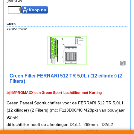
(incl BTW)
Koop nu
Green
P960506*2061
Green Filter FERRARI 512 TR 5,0L i (12 cilinder) (2
Filters)
bij IMPROMAXX een Green Sport-Luchtfilter met Korting
Green Paneel Sportluchtfilter voor de FERRARI 512 TR 5,0L i
(12 cilinder) (2 Filters) (mc: F113D00/40 /428pk) van bouwjaar
92>94
dit luchtfilter heeft de afmetingen D1/L1: 269mm - D2/L2:
──mm - D3/L3: 232mm - D4/L4: ──mm - D5/L5: ──mm en H=