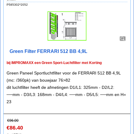
P585302*2052
Green Filter FERRARI 512 BB 4,9L
bij IMPROMAXX een Green Sport-Luchtfilter met Korting
Green Paneel Sportluchtfilter voor de FERRARI 512 BB 4,9L
(mc: /360pk) van bouwjaar 76>82
dit luchtfilter heeft de afmetingen D1/L1: 325mm - D2/L2:
──mm - D3/L3: 168mm - D4/L4: ──mm - D5/L5: ──mm en H=
23
€
96.00
€
86.40