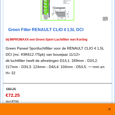
Green Filter RENAULT CLIO 4 1,5L DCI
bij IMPROMAXX een Green Sport-Luchtfilter met Korting
Green Paneel Sportluchtfilter voor de RENAULT CLIO 4 1,5L
DCI (mc: K9K612 /75pk) van bouwjaar 11/12>
dit luchtfilter heeft de afmetingen D1/L1: 269mm - D2/L2:
217mm - D3/L3: 124mm - D4/L4: 104mm - D5/L5: ──mm en
H= 32
€
80.25
€
72.25
(incl BTW)
Koop nu