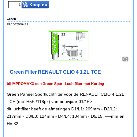
Koop nu
Green
P965020*6487
Green Filter RENAULT CLIO 4 1,2L TCE
bij IMPROMAXX een Green Sport-Luchtfilter met Korting
Green Paneel Sportluchtfilter voor de RENAULT CLIO 4 1,2L
TCE (mc: H5F /118pk) van bouwjaar 01/16>
dit luchtfilter heeft de afmetingen D1/L1: 269mm - D2/L2:
217mm - D3/L3: 124mm - D4/L4: 104mm - D5/L5: ──mm en
H= 32