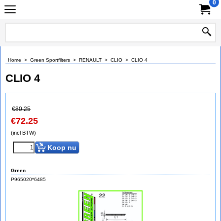
0
Home
>
Green Sportfilters
>
RENAULT
>
CLIO
>
CLIO 4
CLIO 4
€
80.25
€
72.25
(incl BTW)
Koop nu
Green
P965020*6485