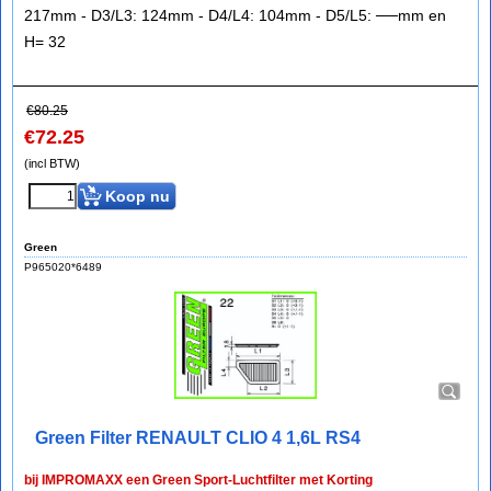
217mm - D3/L3: 124mm - D4/L4: 104mm - D5/L5: ──mm en
H= 32
€
80.25
€
72.25
(incl BTW)
Koop nu
Green
P965020*6489
Green Filter RENAULT CLIO 4 1,6L RS4
bij IMPROMAXX een Green Sport-Luchtfilter met Korting