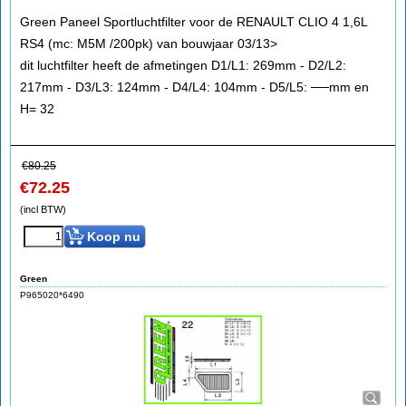
Green Paneel Sportluchtfilter voor de RENAULT CLIO 4 1,6L
RS4 (mc: M5M /200pk) van bouwjaar 03/13>
dit luchtfilter heeft de afmetingen D1/L1: 269mm - D2/L2:
217mm - D3/L3: 124mm - D4/L4: 104mm - D5/L5: ──mm en
H= 32
€
80.25
€
72.25
(incl BTW)
Koop nu
Green
P965020*6490