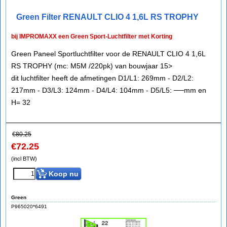
Green Filter RENAULT CLIO 4 1,6L RS TROPHY
bij IMPROMAXX een Green Sport-Luchtfilter met Korting
Green Paneel Sportluchtfilter voor de RENAULT CLIO 4 1,6L
RS TROPHY (mc: M5M /220pk) van bouwjaar 15>
dit luchtfilter heeft de afmetingen D1/L1: 269mm - D2/L2:
217mm - D3/L3: 124mm - D4/L4: 104mm - D5/L5: ──mm en
H= 32
€
80.25
€
72.25
(incl BTW)
Koop nu
Green
P965020*6491