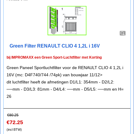
Green Filter RENAULT CLIO 4 1,2L i 16V
bij IMPROMAXX een Green Sport-Luchtfilter met Korting
Green Paneel Sportluchtfilter voor de RENAULT CLIO 4 1,2L i
16V (mc: D4F740/744 /74pk) van bouwjaar 11/12>
dit luchtfilter heeft de afmetingen D1/L1: 354mm - D2/L2:
──mm - D3/L3: 81mm - D4/L4: ──mm - D5/L5: ──mm en H=
26
€
80.25
€
72.25
(incl BTW)