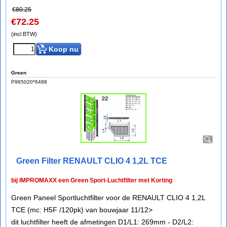
€
80.25
€
72.25
(incl BTW)
Koop nu
Green
P965020*6488
Green Filter RENAULT CLIO 4 1,2L TCE
bij IMPROMAXX een Green Sport-Luchtfilter met Korting
Green Paneel Sportluchtfilter voor de RENAULT CLIO 4 1,2L
TCE (mc: H5F /120pk) van bouwjaar 11/12>
dit luchtfilter heeft de afmetingen D1/L1: 269mm - D2/L2: