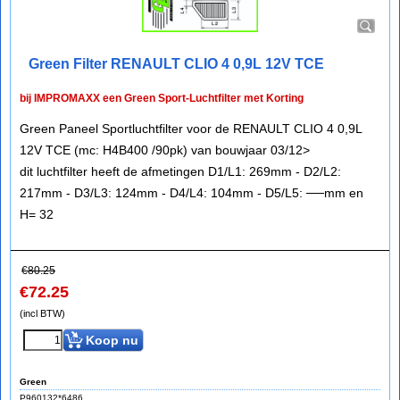
Green Filter RENAULT CLIO 4 0,9L 12V TCE
bij IMPROMAXX een Green Sport-Luchtfilter met Korting
Green Paneel Sportluchtfilter voor de RENAULT CLIO 4 0,9L
12V TCE (mc: H4B400 /90pk) van bouwjaar 03/12>
dit luchtfilter heeft de afmetingen D1/L1: 269mm - D2/L2:
217mm - D3/L3: 124mm - D4/L4: 104mm - D5/L5: ──mm en
H= 32
€
80.25
€
72.25
(incl BTW)
Koop nu
Green
P960132*6486